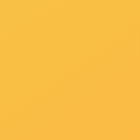
产品结构：
熊猫体育ZKRWDJ二氧化氯发生器由供料系统,反
工艺原理：
电解法：
采用电解氯化钠（盐水）产生二氧化氯协
反应原理：
电解:2NaCL+3H2O→CLO2+Cl2+2NaO