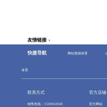
友情链接
快捷导航
网站熊猫体育
体育
联系方式
官方店铺
销售热线：15269618568
官方网站