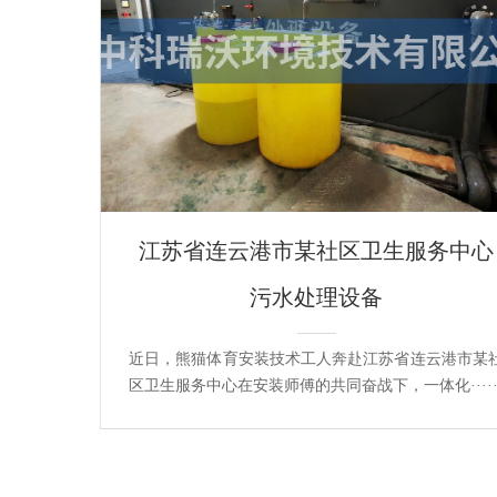
江苏省连云港市某社区卫生服务中心
污水处理设备
近日，熊猫体育安装技术工人奔赴江苏省连云港市某社
区卫生服务中心在安装师傅的共同奋战下，一体化······
1
2
3
4
5
6