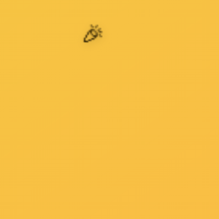
熊猫
售后