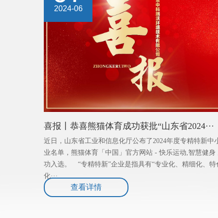
2024-06
喜报丨恭喜熊猫体育成功获批“山东省2024···
近日，山东省工业和信息化厅公布了2024年度专精特新中
业名单，熊猫体育「中国」官方网站 - 快乐运动,智慧健身
功入选。 “专精特新”企业是指具有“专业化、精细化、特
化···
查看详情