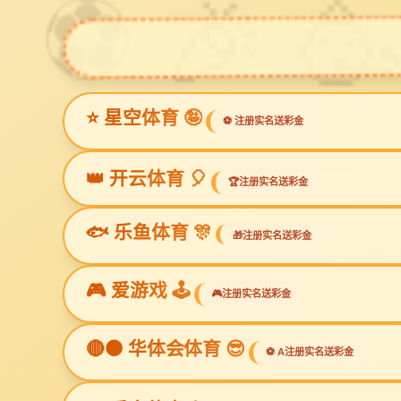
熊猫体育
欢迎访问熊猫体育「中国」官方网站 - 快乐运动,智慧健身 网站！全国售后
网站熊猫体