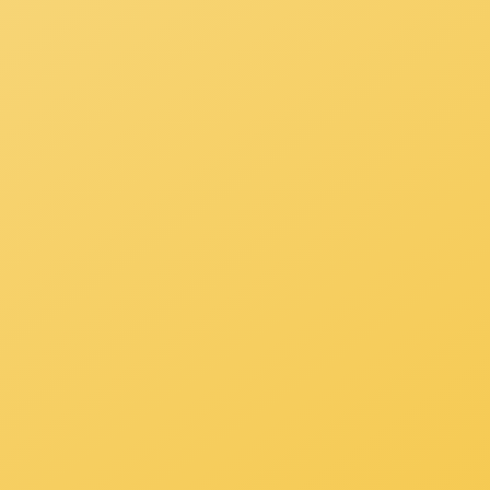
近日，熊猫体育安装技术工人奔赴安徽省合肥
成。
熊猫体育专业生产实验室、医疗污水处理设备
发展理念，为无数单位解决了污水处理难题。
下面是小编跟随安装师傅奔赴前线带回来的现