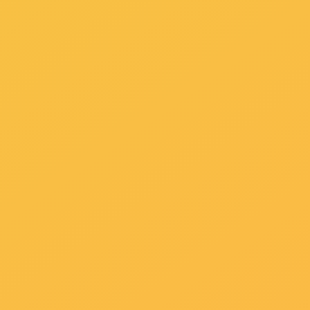
上一篇：
广东省惠州市实验中学北校区实验室污水处理