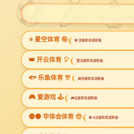
熊猫体育
欢迎访问熊猫体育「中国」官方网站 - 快乐运动,智慧健身 网站！全国售后
网站熊猫体