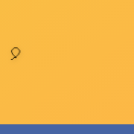
实验室综合污水处理设备
快捷导航
网站熊猫体育